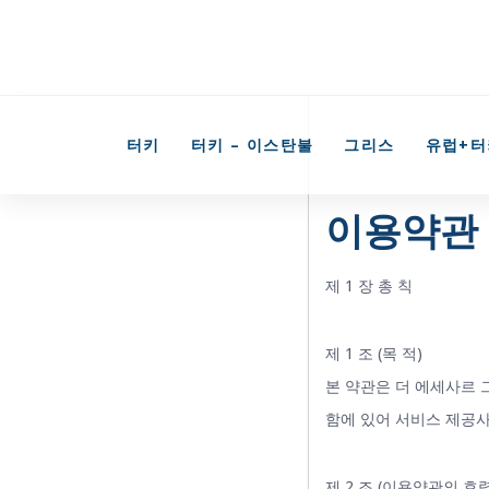
Skip
Skip
to
primary
links
navigation
터키
터키 – 이스탄불
그리스
유럽+터
Skip
to
이용약관
content
제 1 장 총 칙
제 1 조 (목 적)
본 약관은 더 에세사르 
함에 있어 서비스 제공사
제 2 조 (이용약관의 효력