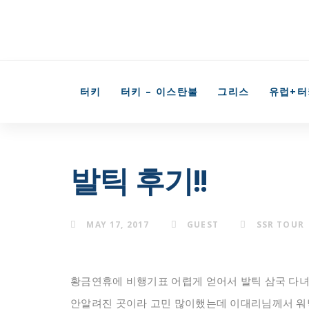
Skip
Skip
to
primary
links
navigation
터키
터키 – 이스탄불
그리스
유럽+터
Skip
to
content
발틱 후기!!
MAY 17, 2017
GUEST
SSR TOUR
황금연휴에 비행기표 어렵게 얻어서 발틱 삼국 다
안알려진 곳이라 고민 많이했는데 이대리님께서 워낙