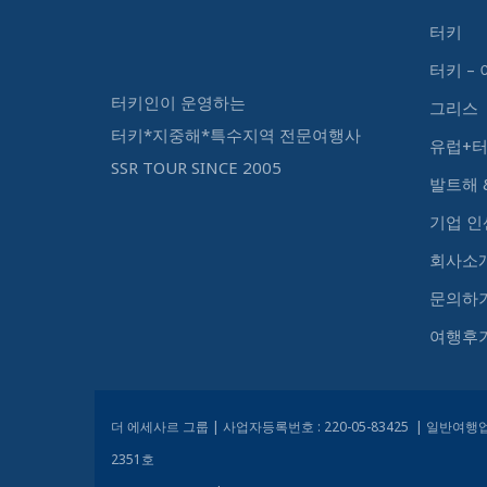
터키
터키 –
터키인이 운영하는
그리스
터키*지중해*특수지역 전문여행사
유럽+
SSR TOUR SINCE 2005
발트해 
기업 
회사소
문의하
여행후
더 에세사르 그룹 | 사업자등록번호 : 220-05-83425 | 일반여행업 
2351호