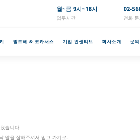
월~금 9시~18시
02-56
업무시간
전화 문
키
발트해 & 코카서스
기업 인센티브
회사소개
문의
녀왔습니다
 말을 잘해주셔서 믿고 가기로..